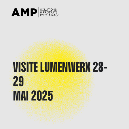
VISITE LUMENWERX 28-
29
MAI 2025
Visite
Lumenwerx
28-